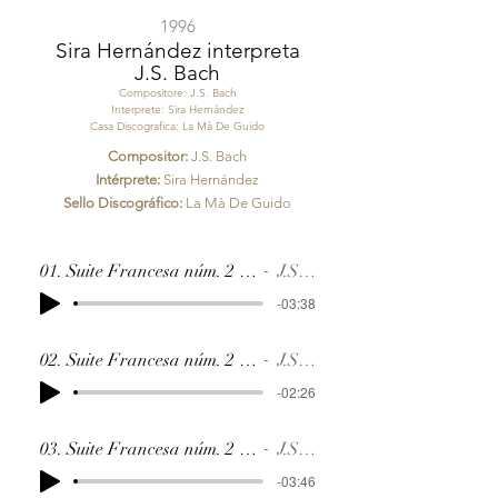
1996
Sira Hernández interpreta
J.S. Bach
Compositore: J.S. Bach
Interprete: Sira Hernández
Casa Discografica:
La Mà De Guido
Compositor:
J.S. Bach
Intérprete:
Sira Hernández
Sello Discográfico:
La Mà De Guido
01. Suite Francesa núm. 2 en do menor BW
J.S. Bach
-03:38
02. Suite Francesa núm. 2 en do menor BW
J.S. Bach
-02:26
03. Suite Francesa núm. 2 en do menor BW
J.S. Bach
-03:46