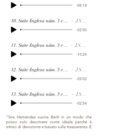
-06:19
10. Suite Inglesa núm. 3 en sol menor BW
J.S. Bach
-02:50
11. Suite Inglesa núm. 3 en sol menor B
J.S. Bach
-10:24
12. Suite Inglesa núm. 3 en sol menor BW
J.S. Bach
-03:02
13. Suite Inglesa núm. 3 en sol menor BW
J.S. Bach
-02:54
"Sira Hernández suona Bach in un modo che
posso solo descrivere come ideale perché è
intriso di devozione e basato sulla trasparenza. È
un Bach percepito senza forzature, esuberante di
forze, forme e suggestioni, di colori e prospettive