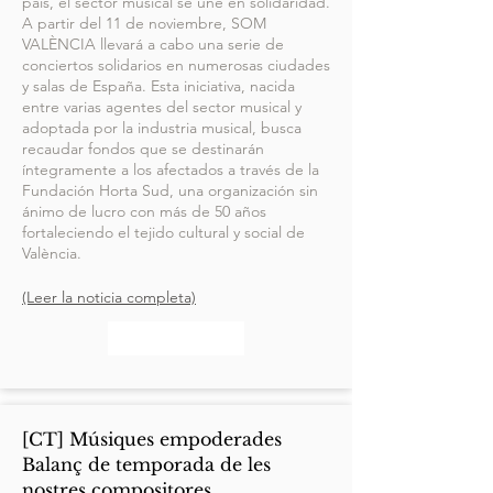
país, el sector musical se une en solidaridad.
A partir del 11 de noviembre, SOM
VALÈNCIA llevará a cabo una serie de
conciertos solidarios en numerosas ciudades
y salas de España. Esta iniciativa, nacida
entre varias agentes del sector musical y
adoptada por la industria musical, busca
recaudar fondos que se destinarán
íntegramente a los afectados a través de la
Fundación Horta Sud, una organización sin
ánimo de lucro con más de 50 años
fortaleciendo el tejido cultural y social de
València.
(Leer la noticia completa)
[CT] Músiques empoderades
Balanç de temporada de les
nostres compositores