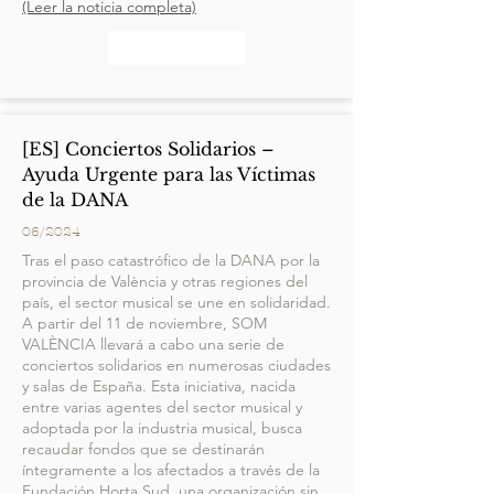
(Leer la noticia completa)
[ES] Conciertos Solidarios –
Ayuda Urgente para las Víctimas
de la DANA
06/2024
Tras el paso catastrófico de la DANA por la
provincia de València y otras regiones del
país, el sector musical se une en solidaridad.
A partir del 11 de noviembre, SOM
VALÈNCIA llevará a cabo una serie de
conciertos solidarios en numerosas ciudades
y salas de España. Esta iniciativa, nacida
entre varias agentes del sector musical y
adoptada por la industria musical, busca
recaudar fondos que se destinarán
íntegramente a los afectados a través de la
Fundación Horta Sud, una organización sin