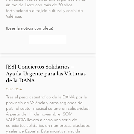
ánimo de lucro con más de 50 años
fortaleciendo el tejido cultural y social de
València.
(Leer la noticia completa)
[ES] Conciertos Solidarios –
Ayuda Urgente para las Víctimas
de la DANA
06/2024
Tras el paso catastrófico de la DANA por la
provincia de València y otras regiones del
país, el sector musical se une en solidaridad.
A partir del 11 de noviembre, SOM
VALÈNCIA llevará a cabo una serie de
conciertos solidarios en numerosas ciudades
y salas de España. Esta iniciativa, nacida