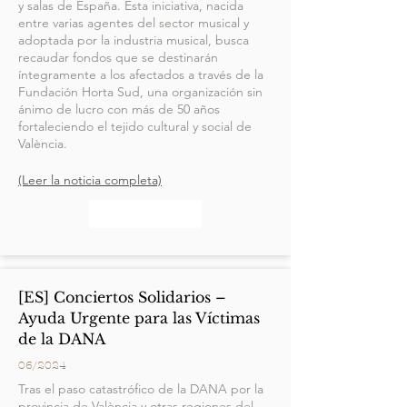
y salas de España. Esta iniciativa, nacida
entre varias agentes del sector musical y
adoptada por la industria musical, busca
recaudar fondos que se destinarán
íntegramente a los afectados a través de la
Fundación Horta Sud, una organización sin
ánimo de lucro con más de 50 años
fortaleciendo el tejido cultural y social de
València.
(Leer la noticia completa)
[ES] Conciertos Solidarios –
Ayuda Urgente para las Víctimas
de la DANA
06/2024
Tras el paso catastrófico de la DANA por la
provincia de València y otras regiones del