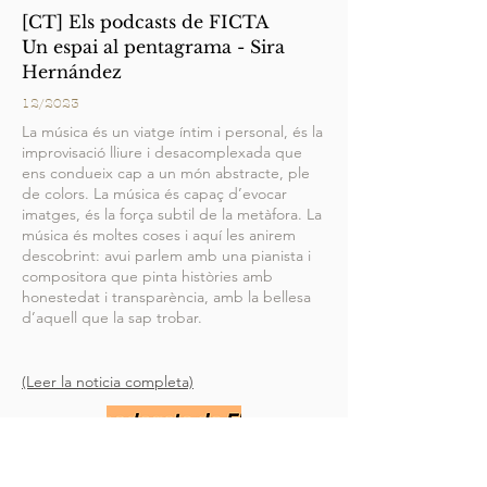
[CT] Els podcasts de FICTA
Un espai al pentagrama - Sira
Hernández
12/2023
La música és un viatge íntim i personal, és la
improvisació lliure i desacomplexada que
ens condueix cap a un món abstracte, ple
de colors. La música és capaç d’evocar
imatges, és la força subtil de la metàfora. La
música és moltes coses i aquí les anirem
descobrint: avui parlem amb una pianista i
compositora que pinta històries amb
honestedat i transparència, amb la bellesa
d’aquell que la sap trobar.
(Leer la noticia completa)