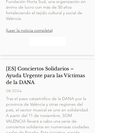
Fundación Horta Sud, una organización sin
ánimo de lucro con más de 50 años
fortaleciendo el tejido cultural y social de
València.
(Leer la noticia completa)
[ES] Conciertos Solidarios –
Ayuda Urgente para las Víctimas
de la DANA
06/2024
Tras el paso catastrófico de la DANA por la
provincia de València y otras regiones del
país, el sector musical se une en solidaridad.
A partir del 11 de noviembre, SOM
VALÈNCIA llevará a cabo una serie de
conciertos solidarios en numerosas ciudades
y salas de España. Esta iniciativa, nacida