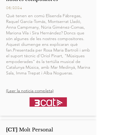
06/2024
Què tenen en comú Elisenda Fàbregas,
Raquel García-Tomás, Montserrat Lladó,
Anna Campmany, Núria Giménez-Comas,
Mariona Vila i Sira Hernández? Doncs que
són algunes de les nostres compositores.
Aquest diumenge ens explicaran què
fan.Presentada per Rosa Maria Bartroli i amb
el suport tècnic d'Oriol Pinart, "Músiques
empoderades" és la tertúlia musical de
Catalunya Música, amb Mar Medinyà, Marina
Sala, Imma Trepat i Alba Nogueras.
(Leer la noticia completa)
[CT]
Molt Personal