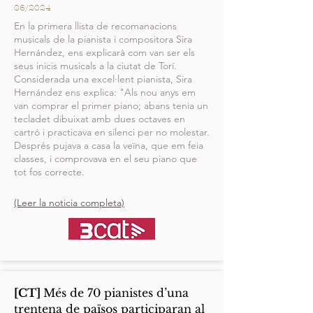
06/2024
En la primera llista de recomanacions
musicals de la pianista i compositora Sira
Hernández, ens explicarà com van ser els
seus inicis musicals a la ciutat de Torí.
Considerada una excel·lent pianista, Sira
Hernández ens explica: "Als nou anys em
van comprar el primer piano; abans tenia un
tecladet dibuixat amb dues octaves en
cartró i practicava en silenci per no molestar.
Després pujava a casa la veïna, que em feia
classes, i comprovava en el seu piano que
tot fos correcte.
(Leer la noticia completa)
[CT]
Més de 70 pianistes d’una
trentena de països participaran al