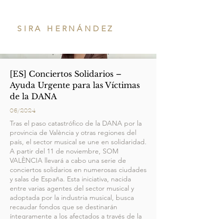
SIRA HERNÁNDEZ
[ES] Conciertos Solidarios –
Ayuda Urgente para las Víctimas
de la DANA
06/2024
Tras el paso catastrófico de la DANA por la
provincia de València y otras regiones del
país, el sector musical se une en solidaridad.
A partir del 11 de noviembre, SOM
VALÈNCIA llevará a cabo una serie de
conciertos solidarios en numerosas ciudades
y salas de España. Esta iniciativa, nacida
entre varias agentes del sector musical y
adoptada por la industria musical, busca
recaudar fondos que se destinarán
íntegramente a los afectados a través de la