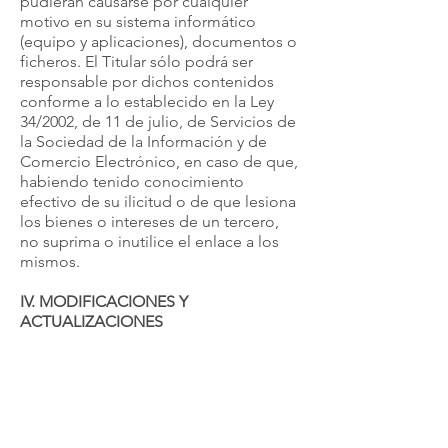
pudieran causarse por cualquier
motivo en su sistema informático
(equipo y aplicaciones), documentos o
ficheros. El Titular sólo podrá ser
responsable por dichos contenidos
conforme a lo establecido en la Ley
34/2002, de 11 de julio, de Servicios de
la Sociedad de la Información y de
Comercio Electrónico, en caso de que,
habiendo tenido conocimiento
efectivo de su ilicitud o de que lesiona
los bienes o intereses de un tercero,
no suprima o inutilice el enlace a los
mismos.
IV. MODIFICACIONES Y
ACTUALIZACIONES
El Titular se reserva la facultad de
efectuar, en cualquier momento y sin
necesidad de previo aviso,
modificaciones y actualizaciones de la
información contenida en la web, de la
configuración, disponibilidad y