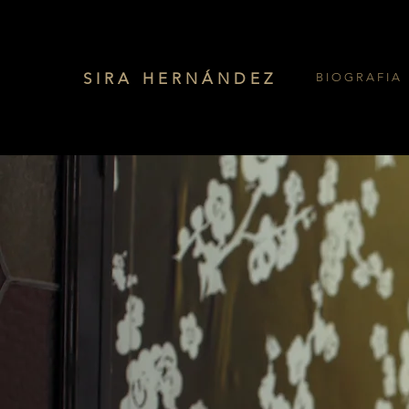
SIRA HERNÁNDEZ
B I O G R A F I A