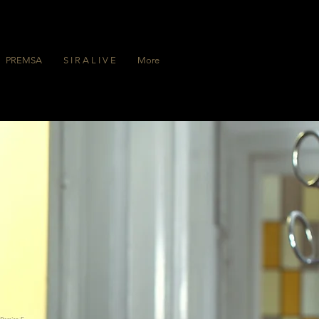
PREMSA
S I R A L I V E
More