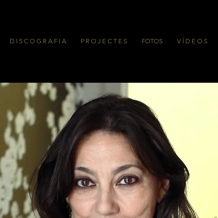
D I S C O G R A F I A
P R O J E C T E S
FOTOS
V Í D E O S