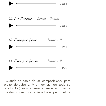
-02:55
09. Les Saisons
Isaac Albéniz
-02:50
10. Espagne (souvenirs)
Isaac Albéniz
-09:10
11. Espagne (souvenirs)
Isaac Albéniz
-04:25
"Cuando se habla de las composiciones para
piano de Albéniz (y en general de toda su
producción) rápidamente aparece en nuestra
mente su gran obra: la Suite Iberia, pero junto a
esta impresionante obra de madurez creativa se
pueden encontrar muchas otras composiciones
para piano. La mayoría de las composiciones