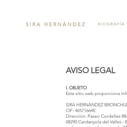
SIRA HERNÁNDEZ
B I O G R A F Í A
AVISO LEGAL
I. OBJETO
Este sitio web proporciona inf
SIRA HERNÁNDEZ
CIF: 465716
Dirección: Paseo Co
08290 Cerdanyola del