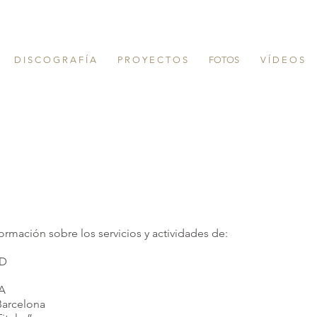
D I S C O G R A F Í A
P R O Y E C T O S
FOTOS
V Í D E O S
ormación sobre los servicios y actividades de:
 BRONCHUD
64E
rdelles 88A
 Valles - Barcelona