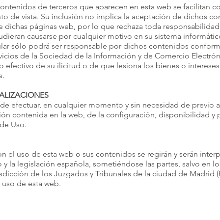
contenidos de terceros que aparecen en esta web se facilitan con
to de vista. Su inclusión no implica la aceptación de dichos con
de dichas páginas web, por lo que rechaza toda responsabilidad
dieran causarse por cualquier motivo en su sistema informático
ular sólo podrá ser responsable por dichos contenidos conforme
rvicios de la Sociedad de la Información y de Comercio Electró
efectivo de su ilicitud o de que lesiona los bienes o intereses
s.
UALIZACIONES
tad de efectuar, en cualquier momento y sin necesidad de previo 
ión contenida en la web, de la configuración, disponibilidad y
 de Uso.
n el uso de esta web o sus contenidos se regirán y serán inter
y la legislación española, sometiéndose las partes, salvo en l
isdicción de los Juzgados y Tribunales de la ciudad de Madrid (
l uso de esta web.