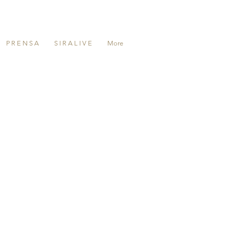
P R E N S A
S I R A L I V E
More