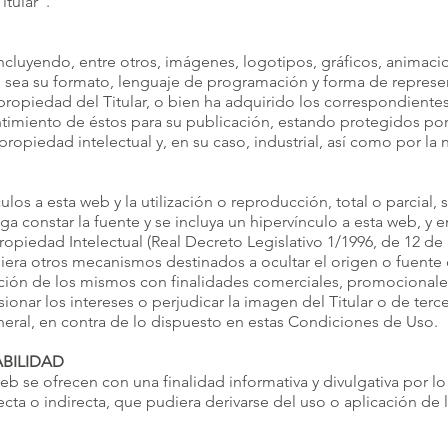
tular”.
ncluyendo, entre otros, imágenes, logotipos, gráficos, animacio
e sea su formato, lenguaje de programación y forma de repres
opiedad del Titular, o bien ha adquirido los correspondiente
ntimiento de éstos para su publicación, estando protegidos por 
propiedad intelectual y, en su caso, industrial, así como por la
los a esta web y la utilización o reproducción, total o parcial, 
 constar la fuente y se incluya un hipervínculo a esta web, y e
 Propiedad Intelectual (Real Decreto Legislativo 1/1996, de 12 de
iera otros mecanismos destinados a ocultar el origen o fuente 
ción de los mismos con finalidades comerciales, promocionales o
ionar los intereses o perjudicar la imagen del Titular o de terc
eral, en contra de lo dispuesto en estas Condiciones de Uso.
ABILIDAD
eb se ofrecen con una finalidad informativa y divulgativa por lo
ecta o indirecta, que pudiera derivarse del uso o aplicación de