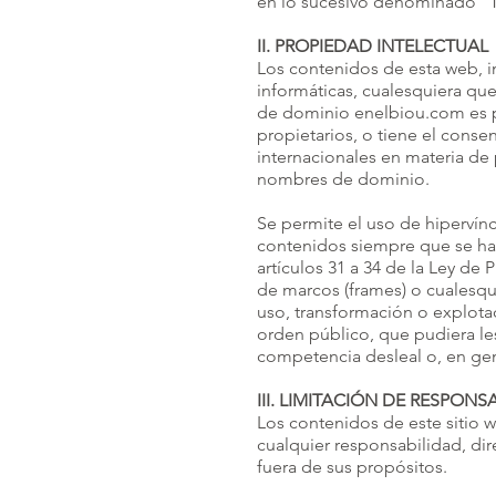
en lo sucesivo denominado “Ti
II. PROPIEDAD INTELECTUAL
Los contenidos de esta web, i
informáticas, cualesquiera qu
de dominio enelbiou.com es pr
propietarios, o tiene el conse
internacionales en materia de 
nombres de dominio.
Se permite el uso de hipervíncu
contenidos siempre que se haga
artículos 31 a 34 de la Ley de
de marcos (frames) o cualesqu
uso, transformación o explota
orden público, que pudiera les
competencia desleal o, en gen
III. LIMITACIÓN DE RESPONS
Los contenidos de este sitio w
cualquier responsabilidad, dir
fuera de sus propósitos.